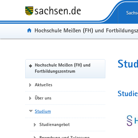
Portalübergreifende
Navigation
Sachs
Portal:
Hochschule Meißen (FH) und Fortbildungs
Portalnavigation
Stud
Hochschule Meißen (FH) und
(in
Fortbildungszentrum
eigenes
Web-
Aktuelles
Portal
Studie
wechseln)
Über uns
Studium
Studienangebot
Bewerbung und Zulassung