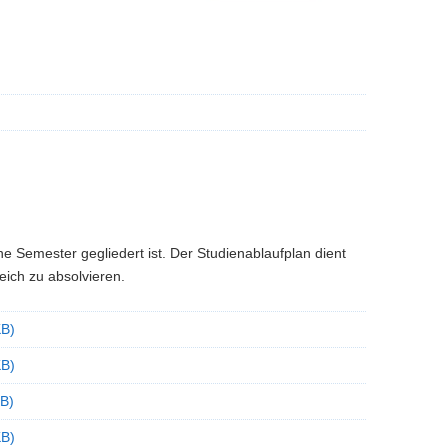
ne Semester gegliedert ist. Der Studienablaufplan dient
reich zu absolvieren.
KB)
KB)
KB)
KB)