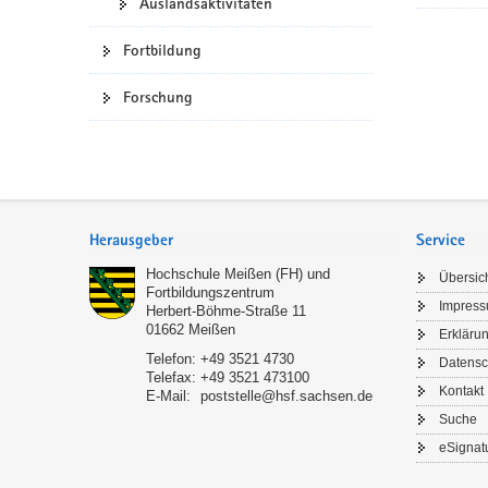
Auslandsaktivitäten
Fortbildung
Forschung
Service
Herausgeber
Service
Hochschule Meißen (FH) und
Übersic
Fortbildungszentrum
Impres
Herbert-Böhme-Straße 11
01662
Meißen
Erklärun
Telefon:
+49 3521 4730
Datensc
Telefax:
+49 3521 473100
Kontakt
E-Mail:
poststelle@hsf.sachsen.de
Suche
eSignat