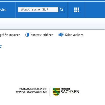
Suchbegriff
rvice
Suche starten
tgröße anpassen
Kontrast erhöhen
Seite vorlesen
f