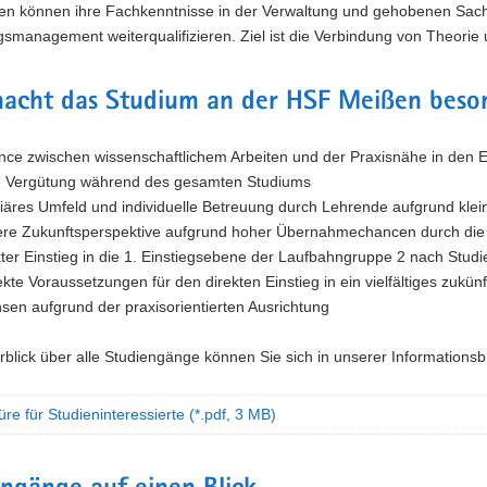
n können ihre Fachkenntnisse in der Verwaltung und gehobenen Sachb
smanagement weiterqualifizieren. Ziel ist die Verbindung von Theorie
acht das Studium an der HSF Meißen beso
nce zwischen wissenschaftlichem Arbeiten und der Praxisnähe in den 
e Vergütung während des gesamten Studiums
liäres Umfeld und individuelle Betreuung durch Lehrende aufgrund kl
ere Zukunftsperspektive aufgrund hoher Übernahmechancen durch die
kter Einstieg in die 1. Einstiegsebene der Laufbahngruppe 2 nach Stud
ekte Voraussetzungen für den direkten Einstieg in ein vielfältiges zukün
sen aufgrund der praxisorientierten Ausrichtung
blick über alle Studiengänge können Sie sich in unserer Informations
re für Studieninteressierte
(*.pdf, 3 MB)