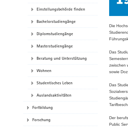
Einstellungsbehörde finden
Bachelorstudiengänge
Die Hochs
Studierend
Diplomstudiengänge
Führungskr
Masterstudiengänge
Das Studi
Beratung und Unterstützung
Semestern 
zwischen 
Wohnen
sowie Doz
Studentisches Leben
Das Studi
Sozialver
Auslandsaktivitäten
Studiengän
Tarifbesch
Fortbildung
Der beruf
Forschung
Public Ser