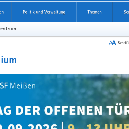
en
Politik und Verwaltung
Themen
Se
zentrum
Schrif
dium