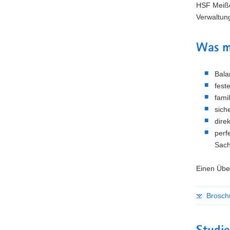
HSF Meiße
Verwaltung
Was m
Bala
fest
fami
sich
dire
perf
Sach
Einen Über
Broschü