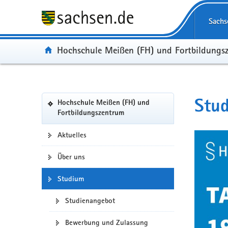
Portalübergreifende
Navigation
Sachs
Portal:
Hochschule Meißen (FH) und Fortbildungs
Portalnavigation
Stu
Hochschule Meißen (FH) und
(in
Fortbildungszentrum
eigenes
Web-
Aktuelles
Portal
wechseln)
Über uns
Studium
Studienangebot
Bewerbung und Zulassung