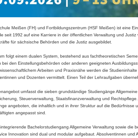
chule Meißen (FH) und Fortbildungszentrum (HSF Meißen) ist eine Einr
e seit 1992 auf eine Karriere in der öffentlichen Verwaltung und Justiz
äfte für sächsische Behörden und die Justiz ausgebildet.
um folgt einem dualen System, bestehend aus fachtheoretischen Seme
bei den Einstellungsbehörden oder anderen geeigneten Ausbildungsstel
wissenschaftlichem Arbeiten und Praxisnähe werden die Studieninhalt
entinnen und Dozenten vermittelt. Einen Teil der Lehraufgaben übern
enangebot umfasst die sieben grundständige Studiengänge Allgemeine V
sicherung, Steuerverwaltung, Staatsfinanzverwaltung und Rechtspflege
ge angeboten, die inhaltlich und in ihrer Struktur auf die Bedürfniss
äftigten angepasst sind.
sintegrierende Bachelorstudiengang Allgemeine Verwaltung sowie die 
vice Innovation sind dual und modular aufgebaut. Absolventinnen und