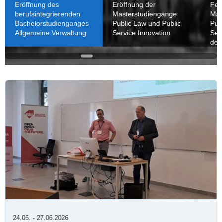
gesucht!
Eröffnung des
Eröffnung der
Fei
berufsintegrierenden
Masterstudiengänge
Mas
Bachelorstudienganges
Public Law und Public
Pub
Wir suchen für den Bereich Marketing und
Allgemeine Verwaltung
Service Innovation
Ser
Öffentlichkeitsarbeit Studienbotschafter
der
(m/w/d), die ihren Studiengang repräsentieren
und…
Weiterlesen
24.06. - 27.06.2026