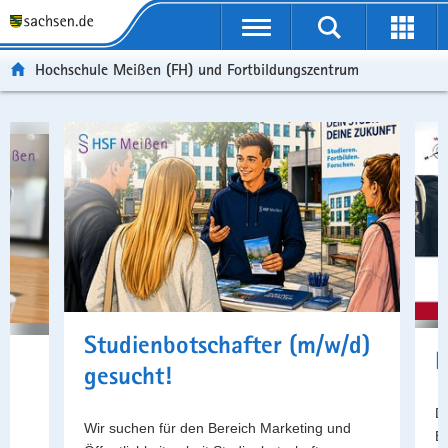
Portalübergreifende
Navigation
Hochschule Meißen (FH) und Fortbildungszentrum
Schnelleinstieg
der
Portalthemen
Studienbotschafter (m/w/d)
H
gesucht!
De
Wir suchen für den Bereich Marketing und
E