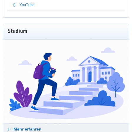
YouTube
Weiterlesen
Studium
Besuche unseren
Spreadshop!
Zahlreiche Produkte für Deinen Studienstart
erhältst Du in unserem Spreadshop.
Mehr erfahren