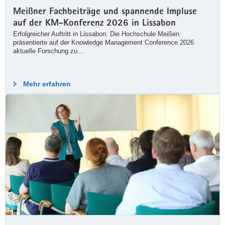
Meißner Fachbeiträge und spannende Impluse
Hochschulkompass
auf der KM-Konferenz 2026 in Lissabon
Erfolgreicher Auftritt in Lissabon: Die Hochschule Meißen
präsentierte auf der Knowledge Management Conference 2026
Dein Weg ins Studium beginnt mit einer
aktuelle Forschung zu…
Entscheidung. Am besten dort, WO
Studienwahl beginnt. Entdecke Studiengänge!
Finde Studienplätze! Informiere…
Mehr erfahren
Weiterlesen