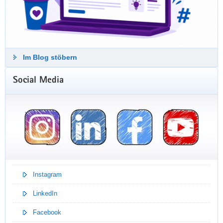
Im Blog stöbern
Social Media
Wir sind eine
familiengerechte Hochschule
Seit 2021 sind wir für unsere familiengerechten
Arbeits- und Studienbedingungen mit dem
Zertifikat "audit familiengerechte hochschule"
Instagram
ausgezeichnet.
LinkedIn
Facebook