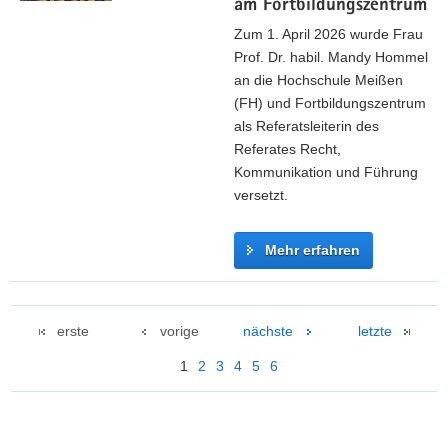
am Fortbildungszentrum
H
e
e
k
S
D
Zum 1. April 2026 wurde Frau
n
t
F
i
Prof. Dr. habil. Mandy Hommel
d
M
e
an die Hochschule Meißen
a
e
n
(FH) und Fortbildungszentrum
s
i
s
als Referatsleiterin des
A
ß
t
Referates Recht,
k
e
v
Kommunikation und Führung
a
n
e
versetzt.
d
r
e
e
Mehr erfahren
m
i
i
n
N
s
b
e
c
a
erste
vorige
nächste
letzte
u
h
r
e
1
2
3
4
5
6
e
u
R
A
n
e
u
g
f
s
ü