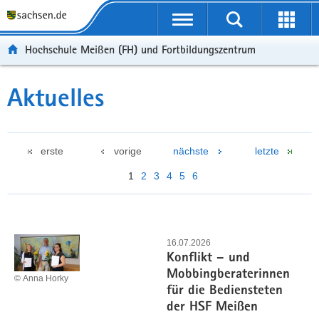
Portalübergreifende
Navigation
Hochschule Meißen (FH) und Fortbildungszentrum
Aktuelles
erste
vorige
nächste
letzte
1
2
3
4
5
6
16.07.2026
Konflikt – und
Mobbingberaterinnen
© Anna Horky
für die Bediensteten
der HSF Meißen