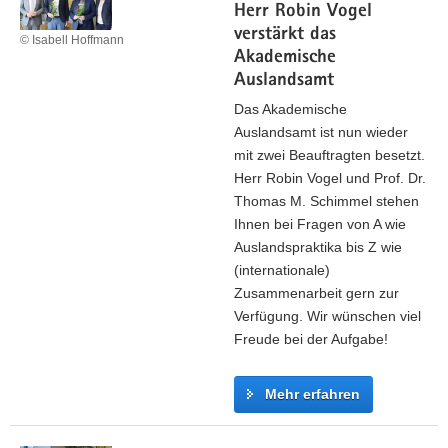
o
Herr Robin Vogel
h
b
verstärkt das
l
© Isabell Hoffmann
b
Akademische
d
i
Auslandsamt
e
n
s
Das Akademische
g
ö
Auslandsamt ist nun wieder
b
r
mit zwei Beauftragten besetzt.
e
t
Herr Robin Vogel und Prof. Dr.
r
l
Thomas M. Schimmel stehen
a
i
Ihnen bei Fragen von A wie
t
c
Auslandspraktika bis Z wie
e
h
(internationale)
r
e
Zusammenarbeit gern zur
i
n
Verfügung. Wir wünschen viel
n
P
Freude bei der Aufgabe!
n
e
e
r
Mehr erfahren
n
s
f
o
H
ü