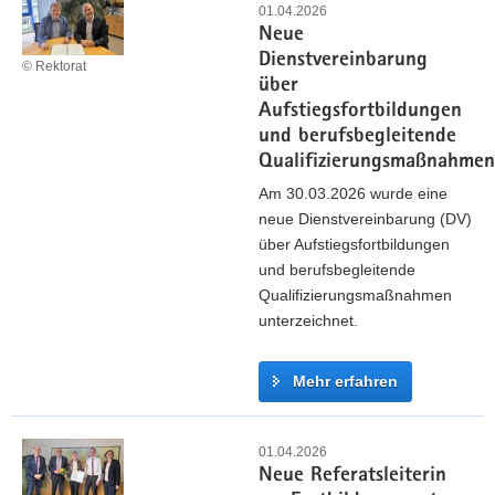
n
e
01.04.2026
r
a
Neue
r
d
l
Dienstvereinbarung
r
© Rektorat
i
r
über
R
e
a
Aufstiegsfortbildungen
o
B
t
und berufsbegleitende
b
e
e
Qualifizierungsmaßnahmen
i
d
s
n
Am 30.03.2026 wurde eine
i
a
V
neue Dienstvereinbarung (DV)
e
n
o
über Aufstiegsfortbildungen
n
d
g
und berufsbegleitende
s
e
e
Qualifizierungsmaßnahmen
t
r
l
unterzeichnet.
e
H
v
t
S
e
e
Mehr erfahren
F
r
n
M
s
d
N
e
t
e
e
01.04.2026
i
ä
Neue Referatsleiterin
r
u
ß
r