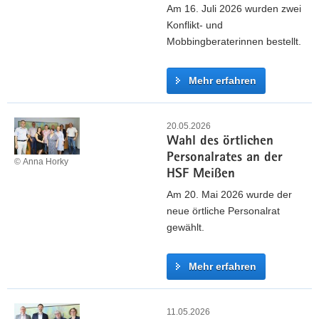
Am 16. Juli 2026 wurden zwei
Konflikt- und
Mobbingberaterinnen bestellt.
Mehr erfahren
K
o
20.05.2026
Wahl des örtlichen
n
Personalrates an der
f
© Anna Horky
HSF Meißen
l
i
Am 20. Mai 2026 wurde der
k
neue örtliche Personalrat
t
gewählt.
–
u
Mehr erfahren
n
d
W
M
a
11.05.2026