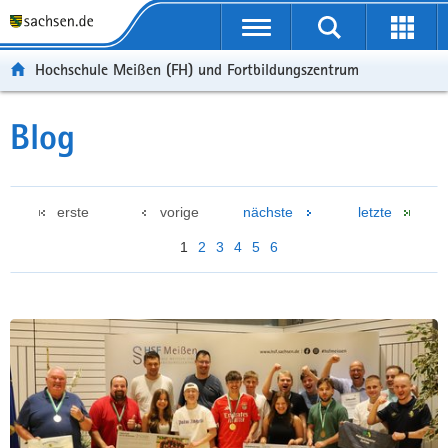
Portalübergreifende
Navigation
Hochschule Meißen (FH) und Fortbildungszentrum
Blog
erste
vorige
nächste
letzte
1
2
3
4
5
6