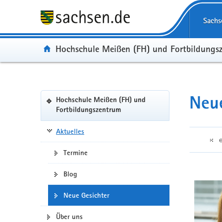
Portalübergreifende
Navigation
Sachs
Portal:
Hochschule Meißen (FH) und Fortbildungs
Portalnavigation
Neue
Hochschule Meißen (FH) und
(in
Fortbildungszentrum
eigenes
Web-
Aktuelles
Portal
wechseln)
Termine
Blog
Neue Gesichter
Über uns