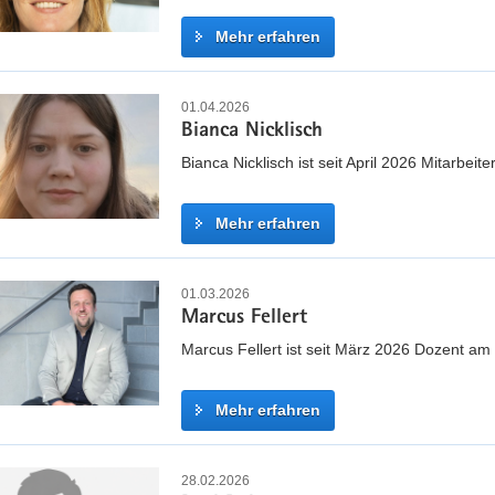
Mehr erfahren
P
r
01.04.2026
Bianca Nicklisch
o
f
Bianca Nicklisch ist seit April 2026 Mitarbeit
.
D
Mehr erfahren
r
.
B
h
i
01.03.2026
a
Marcus Fellert
a
b
n
Marcus Fellert ist seit März 2026 Dozent a
i
c
l
a
Mehr erfahren
.
N
M
i
M
a
c
a
28.02.2026
n