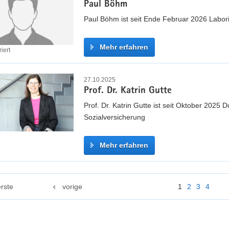
k
Paul Böhm
r
d
l
c
Paul Böhm ist seit Ende Februar 2026 Labor
y
i
u
H
s
s
o
Mehr erfahren
c
iert
F
m
h
e
m
P
l
e
a
27.10.2025
l
Prof. Dr. Katrin Gutte
l
u
e
l
Prof. Dr. Katrin Gutte ist seit Oktober 2025
r
B
Sozialversicherung
t
ö
h
Mehr erfahren
m
P
r
erste
vorige
1
2
3
4
o
f
.
D