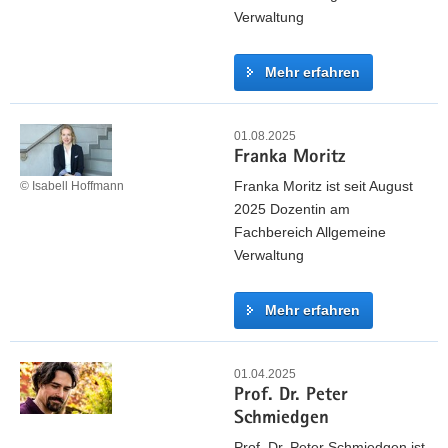
b
Verwaltung
a
r
Mehr erfahren
a
B
S
u
t
01.08.2025
s
Franka Moritz
e
h
v
Franka Moritz ist seit August
© Isabell Hoffmann
a
e
2025 Dozentin am
r
n
Fachbereich Allgemeine
t
W
Verwaltung
e
i
Mehr erfahren
g
m
F
a
r
01.04.2025
n
Prof. Dr. Peter
a
n
Schmiedgen
n
k
Prof. Dr. Peter Schmiedgen ist