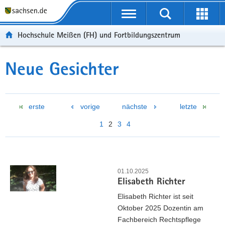
Portalübergreifende
Navigation
Hochschule Meißen (FH) und Fortbildungszentrum
Neue Gesichter
erste
vorige
nächste
letzte
1
2
3
4
01.10.2025
Elisabeth Richter
Elisabeth Richter ist seit
Oktober 2025 Dozentin am
Fachbereich Rechtspflege