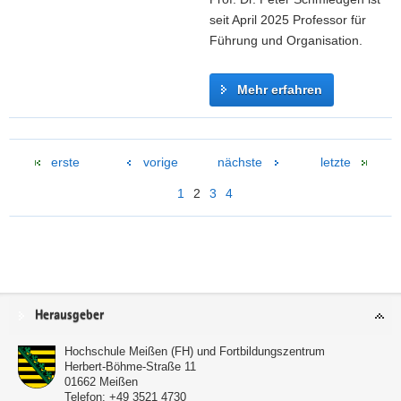
a
seit April 2025 Professor für
M
Führung und Organisation.
o
r
Mehr erfahren
i
t
P
z
r
erste
vorige
nächste
letzte
o
f
1
2
3
4
.
D
r
.
P
Service
e
Herausgeber
t
Hochschule Meißen (FH) und Fortbildungszentrum
e
Herbert-Böhme-Straße 11
r
01662
Meißen
S
Telefon:
+49 3521 4730