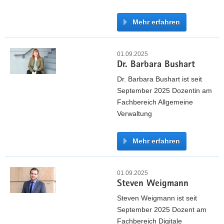
Mehr erfahren
E
l
01.09.2025
Dr. Barbara Bushart
i
s
Dr. Barbara Bushart ist seit
a
September 2025 Dozentin am
b
Fachbereich Allgemeine
e
Verwaltung
t
h
Mehr erfahren
R
i
D
c
r
01.09.2025
h
Steven Weigmann
.
t
B
Steven Weigmann ist seit
e
a
September 2025 Dozent am
r
r
Fachbereich Digitale