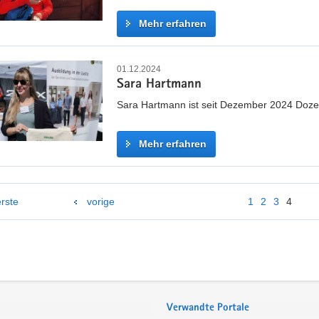
Mehr erfahren
M
a
01.12.2024
Sara Hartmann
n
u
Sara Hartmann ist seit Dezember 2024 Doze
e
l
Mehr erfahren
a
F
S
i
a
n
erste
vorige
1
2
3
4
r
e
a
i
H
ß
a
r
t
m
Verwandte Portale