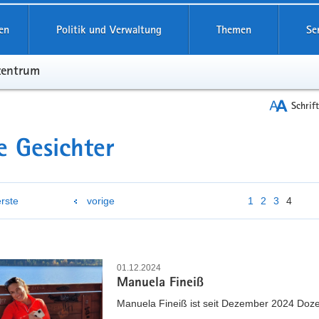
en
Politik und Verwaltung
Themen
Se
zentrum
Schrif
 Gesichter
erste
vorige
1
2
3
4
01.12.2024
Manuela Fineiß
Manuela Fineiß ist seit Dezember 2024 Doze