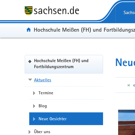
Portalübergreifende
Navigation
Sachs
Portal:
Hochschule Meißen (FH) und Fortbildungs
Portalnavigation
Neue
Hochschule Meißen (FH) und
(in
Fortbildungszentrum
eigenes
Web-
Aktuelles
Portal
wechseln)
Termine
Blog
Neue Gesichter
Über uns