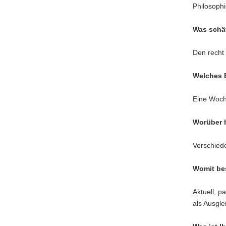
Philosophi
Was schä
Den recht
Welches B
Eine Woch
Worüber h
Verschied
Womit bes
Aktuell, p
als Ausgle