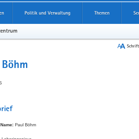
en
Politik und Verwaltung
Themen
Se
zentrum
Schrif
l Böhm
6
rief
 Name:
Paul Böhm
:
Laboringenieur