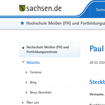
Portalübergreifende
Navigation
Sachs
Portal:
Hochschule Meißen (FH) und Fortbildungs
Portalnavigation
Pau
Hochschule Meißen (FH) und
(in
Fortbildungszentrum
eigenes
Web-
Aktuelles
28.02.202
Portal
wechseln)
Termine
Steckb
Blog
Neue Gesichter
Vorname,
Über uns
Funktion