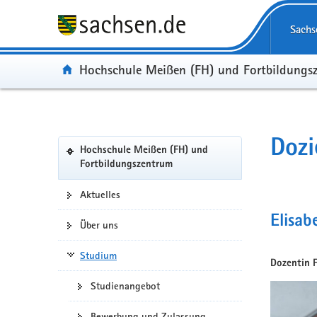
Portalübergreifende
Navigation
Sachs
Portal:
Hochschule Meißen (FH) und Fortbildungs
Portalnavigation
Dozi
Hochschule Meißen (FH) und
(in
Fortbildungszentrum
eigenes
Web-
Aktuelles
Portal
Elisab
wechseln)
Über uns
Studium
Dozentin 
Studienangebot
Bewerbung und Zulassung