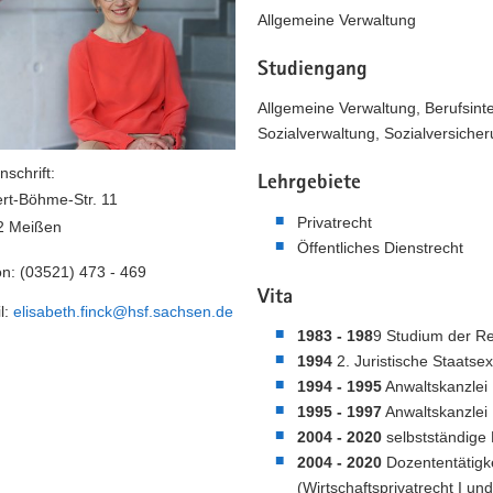
Allgemeine Verwaltung
Studiengang
Allgemeine Verwaltung, Berufsint
Sozialverwaltung, Sozialversicher
nschrift:
Lehrgebiete
rt-Böhme-Str. 11
Privatrecht
2 Meißen
Öffentliches Dienstrecht
on:
(03521) 473 - 469
Vita
l:
elisabeth.finck@hsf.sachsen.de
1983 - 198
9 Studium der Re
1994
2. Juristische Staats
1994 - 1995
Anwaltskanzlei 
1995 - 1997
Anwaltskanzlei 
2004 - 2020
selbstständige 
2004 - 2020
Dozententätigke
(Wirtschaftsprivatrecht I und 