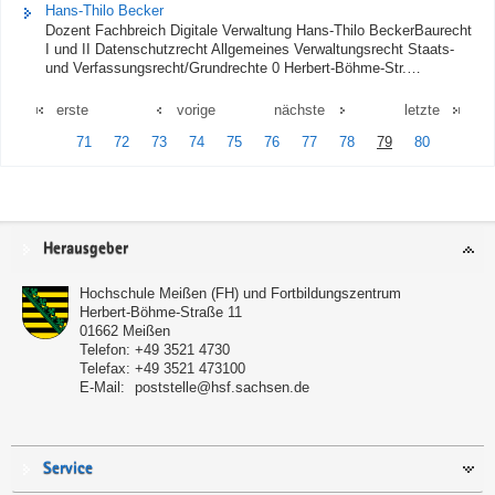
Hans-Thilo Becker
Dozent Fachbreich Digitale Verwaltung Hans-Thilo BeckerBaurecht
I und II Datenschutzrecht Allgemeines Verwaltungsrecht Staats-
und Verfassungsrecht/Grundrechte 0 Herbert-Böhme-Str.…
erste
vorige
nächste
letzte
71
72
73
74
75
76
77
78
79
80
Service
Herausgeber
Hochschule Meißen (FH) und Fortbildungszentrum
Herbert-Böhme-Straße 11
01662
Meißen
Telefon:
+49 3521 4730
Telefax:
+49 3521 473100
E-Mail:
poststelle@hsf.sachsen.de
Service