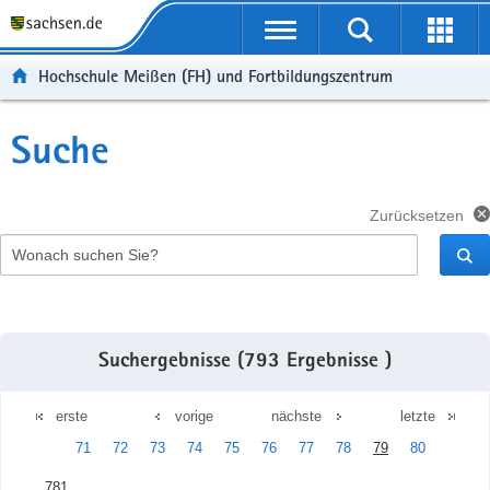
Portalübergreifende
Navigation
Hochschule Meißen (FH) und Fortbildungszentrum
Suche
Zurücksetzen
Wonach
suchen
Sie?
Suchergebnisse (793 Ergebnisse )
erste
vorige
nächste
letzte
71
72
73
74
75
76
77
78
79
80
781.