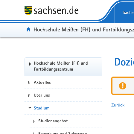
Portalübergreifende
Navigation
Sachs
Portal:
Hochschule Meißen (FH) und Fortbildungs
Portalnavigation
Dozi
Hochschule Meißen (FH) und
(in
Fortbildungszentrum
eigenes
Web-
Aktuelles
Portal
wechseln)
Über uns
Zurück
Studium
Studienangebot
Bewerbung und Zulassung