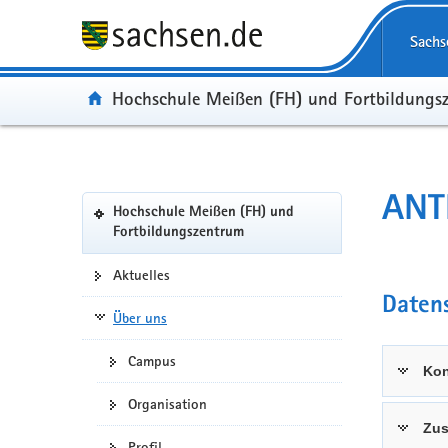
Portalübergreifende
Navigation
Sachs
Portal:
Hochschule Meißen (FH) und Fortbildungs
Portalnavigation
ANT
Hochschule Meißen (FH) und
(in
Fortbildungszentrum
eigenes
Web-
Aktuelles
Portal
Daten
wechseln)
Über uns
Campus
Kon
Organisation
Zus
Profil