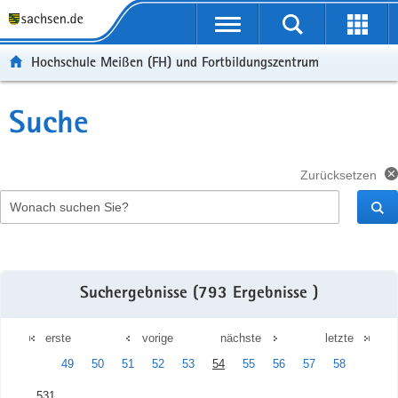
Portalübergreifende
Navigation
Hochschule Meißen (FH) und Fortbildungszentrum
Suche
Zurücksetzen
Wonach
suchen
Sie?
Suchergebnisse (793 Ergebnisse )
erste
vorige
nächste
letzte
49
50
51
52
53
54
55
56
57
58
531.