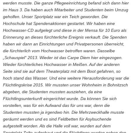
werden musste. Die ganze Pflegeeinrichtung befand sich dann hier
im Haus 3. Da haben auch Mitarbeiter und Studenten beim Umzug
geholfen. Unser Sportplatz war ein Teich geworden. Die
Hochschule hat Spendenaktionen gestartet. Wir haben eine
Hochwasser-CD aufgelegt und diese in der Mensa für 10 Euro als
Erinnerung an dieses fürchterliche Ereignis verkauft. Die Spenden
haben wir dann an Einrichtungen und Privatpersonen überreicht,
die fürchterlich vom Hochwasser betroffen waren. Dasselbe
„Schauspiel“ 2013. Wieder ist das Carpe Diem hier eingezogen.
Wieder fürchterliches Hochwasser in Meißen. Auf der anderen
Seite sind sie auf dem Theaterplatz mit dem Boot gefahren, so
hoch stand das Wasser. Und eine weitere Herausforderung war die
Flüchtlingskrise 2015. Wir mussten unser Wohnheim in Bohnitzsch
abgeben, die Studenten mussten ausziehen, da eine
Flüchtlingsunterkunft eingerichtet wurde. Da können Sie sich
vorstellen, was für ein Aufwand das für uns war, denn die
Studenten mussten ja irgendwo hin. Die Mehrzweckhalle musste
geräumt werden und es sind Feldbetten für Asylsuchende
aufgestellt worden. Als die Halle voll war, wurden auf dem
Sportplatz Zelte aufgebaut und die Flüchtlinge wurden neben den