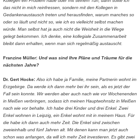
Kollegen ein Problem habe oder mit seinem Tun, dann sollte ich
das nicht in mich reinfressen, sondern mit den Kollegen in
Gedankenaustausch treten und herausfinden, warum manches so
oder so läuft und nicht so, wie ich es vielleicht selbst machen
würde. Man selbst hat ja auch nicht die Weisheit in die Wiege
gelegt bekommen. Ich denke, eine kollegiale Zusammenarbeit
bleibt dann erhalten, wenn man sich regelmäßig austauscht.
Franzine Müller:
Und was sind Ihre Pläne und Träume für die
nächsten Jahre?
Dr. Gert Hocke:
Also ich habe ja Familie, meine Partnerin wohnt im
Erzgebirge. Da werde ich dann mehr bei ihr sein, als es jetzt der
Fall sein konnte. Wir werden aber auch nach wie vor Wochenenden
in Meißen verbringen, sodass ich meinen Hauptwohnsitz in Meißen
nach wie vor behalte. Ich habe drei Kinder und drei Enkel. Zwei
Enkel wohnen in Leipzig, ein Enkel wohnt mit in meinem Haus. Für
die habe ich dann auch mehr Zeit. Die Enkel sind zwischen
zweieinhalb und fünf Jahren alt. Mit denen kann man jetzt auch
schon was anfangen, da will ich mehr Zeit investieren. Es gibt zwei