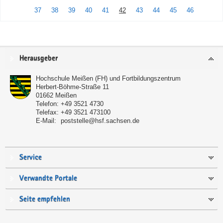
37
38
39
40
41
42
43
44
45
46
Service
Herausgeber
Hochschule Meißen (FH) und Fortbildungszentrum
Herbert-Böhme-Straße 11
01662
Meißen
Telefon:
+49 3521 4730
Telefax:
+49 3521 473100
E-Mail:
poststelle@hsf.sachsen.de
Service
Verwandte Portale
Seite empfehlen