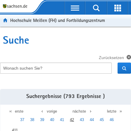
Portalübergreifende
Navigation
Hochschule Meißen (FH) und Fortbildungszentrum
Suche
Zurücksetzen
Wonach
suchen
Sie?
Suchergebnisse (793 Ergebnisse )
erste
vorige
nächste
letzte
37
38
39
40
41
42
43
44
45
46
411.