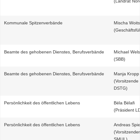
(Landrat Nor
Kommunale Spitzenverbände
Mischa Woit
(Geschäftsfü
Beamte des gehobenen Dienstes, Berufsverbände
Michael Wel
(SBB)
Beamte des gehobenen Dienstes, Berufsverbände
Manja Kropp
(Vorsitzende
DSTG)
Persönlichkeit des öffentlichen Lebens
Béla Bélafi
(Präsident L
Persönlichkeit des öffentlichen Lebens
Andreas Spie
(Vorsitzende
SMUL)