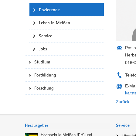
Dozierende
Leben in Meißen
Service
Posta
Jobs
Herbe
Studium
0166
Fortbildung
Telef
E-Mai
Forschung
karst
Zurück
Service
Herausgeber
Service
Hochschule Meißen (FH) und