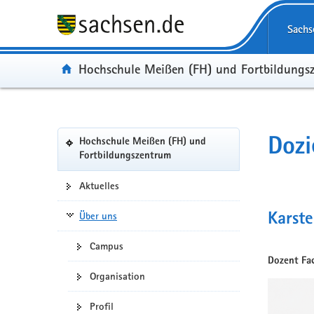
Portalübergreifende
Navigation
Sachs
Portal:
Hochschule Meißen (FH) und Fortbildungs
Portalnavigation
Dozi
Hochschule Meißen (FH) und
(in
Fortbildungszentrum
eigenes
Web-
Aktuelles
Portal
wechseln)
Über uns
Karst
Campus
Dozent Fa
Organisation
Profil