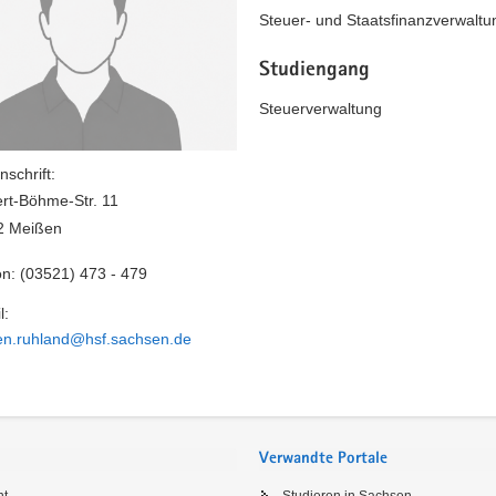
Steuer- und Staatsfinanzverwaltu
Studiengang
Steuerverwaltung
nschrift:
rt-Böhme-Str. 11
2 Meißen
on:
(03521) 473 - 479
l:
en.ruhland@hsf.sachsen.de
Verwandte Portale