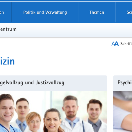
en
Politik und Verwaltung
Themen
Se
zentrum
Schrif
izin
elvollzug und Justizvollzug
Psychi