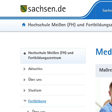
Portalübergreifende
Navigation
Sachs
Portal:
Hochschule Meißen (FH) und Fortbildungs
Portalnavigation
Med
Hochschule Meißen (FH) und
(in
Fortbildungszentrum
eigenes
Web-
Aktuelles
Maßreg
Portal
wechseln)
Über uns
Studium
Fortbildung
Über uns