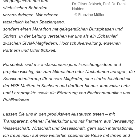
Wegbegleitern aus den
Dr. Oliver Jokisch, Prof. Dr. Frank
sächsischen Behörden
Nolden
voranzubringen. Wir erleben
© Franzine Müller
v.
tatsächlich keinen Spaziergang,
l.
sondern einen Marathon mit gelegentlichen Durstphasen und
n.
Sprints. In der Leitung verstehen wir uns als ein ‚Scharnier‘
r.
zwischen SIVIM-Mitgliedern, Hochschulverwaltung, externen
Prof.
Dr.
Partnern und Öffentlichkeit.
Samia
Härtling,
Persönlich sind mir insbesondere jene Forschungsideen und -
Prof.
projekte wichtig, die zum Mitmachen oder Nachahmen anregen, die
Dr.
Serviceorientierung für unsere Mitglieder, eine starke Sichtbarkeit
Oliver
Jokisch,
der HSF Meißen in Sachsen und darüber hinaus, innovative Lehr-
Prof.
und Lernprojekte sowie die Förderung von Fachcommunities und
Dr.
Publikationen.
Frank
Nolden
Lassen Sie uns in den produktiven Austausch treten – mit
Transparenz, offener Fehlerkultur und mit Partnern aus Verwaltung,
Wissenschaft, Wirtschaft und Gesellschaft, gern auch international.
Ich freue mich auf eine weiterhin spannende Reise mit Ihnen und